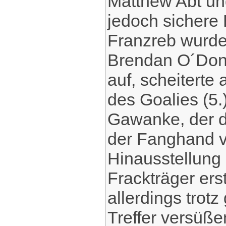
Matthew Abt un
jedoch sichere
Franzreb wurde
Brendan O´Donn
auf, scheiterte
des Goalies (5.
Gawanke, der d
der Fanghand v
Hinausstellung 
Frackträger ers
allerdings trotz
Treffer versüße