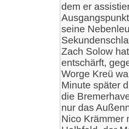
dem er assistie
Ausgangspunkt 
seine Nebenleu
Sekundenschlaf
Zach Solow hat
entschärft, ge
Worge Kreü war 
Minute später d
die Bremerhaven
nur das Außenne
Nico Krämmer 