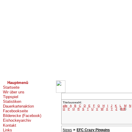
Hauptmenü
Startseite
Wir über uns
Tippspiel
Statistiken
Titelauswahl:
alle
A
B
C
D
E
F
G
H
I
J
K
L
M
N
Dauerkartenaktion
O
P
Q
R
S
T
U
V
W
X
Y
Z
(
0-9
)
Facebookseite
Bilderecke (Facebook)
Eishockeyarchiv
Kontakt
»
Links
News
EFC Crazy Pinguins