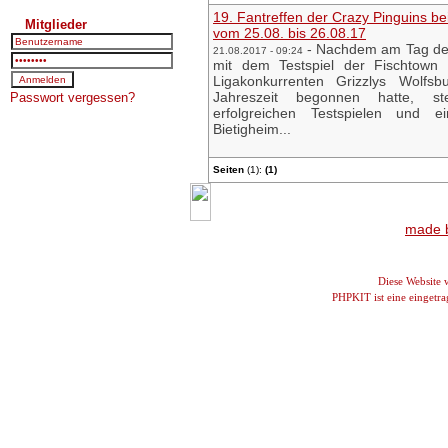
19. Fantreffen der Crazy Pinguins b
Mitglieder
vom 25.08. bis 26.08.17
-
Nachdem am Tag der
21.08.2017 - 09:24
mit dem Testspiel der Fischtown
Ligakonkurrenten Grizzlys Wolfsb
Jahreszeit begonnen hatte, st
Passwort vergessen?
erfolgreichen Testspielen und e
Bietigheim...
Seiten
(1):
(1)
made b
Diese Website
PHPKIT ist eine einget