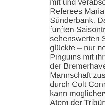
mit und verabsc
Referees Maria
Sünderbank. Da
fünften Saisont
sehenswerten S
glückte – nur no
Pinguins mit i
der Bremerhave
Mannschaft zus
durch Colt Con
kann möglicher
Atem der Tribü