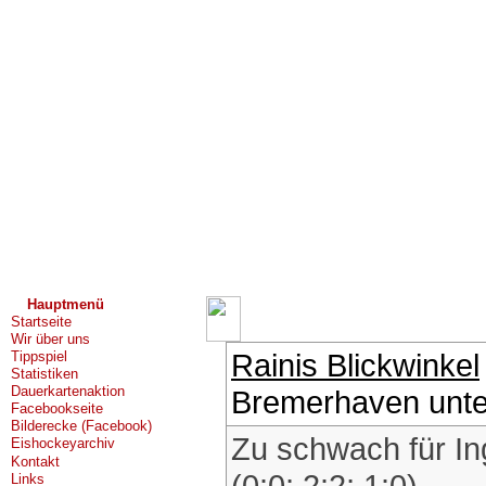
Hauptmenü
Startseite
Wir über uns
Rainis Blickwinkel
Tippspiel
Statistiken
Dauerkartenaktion
Bremerhaven unterl
Facebookseite
Bilderecke (Facebook)
Zu schwach für In
Eishockeyarchiv
Kontakt
(0:0; 2:2; 1:0)
Links