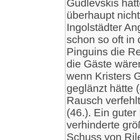
Gudlevskis hat
überhaupt nich
Ingolstädter An
schon so oft in
Pinguins die Re
die Gäste wäre
wenn Kristers G
geglänzt hätte 
Rausch verfehlt
(46.). Ein gut
verhinderte gr
Schuss von Rile