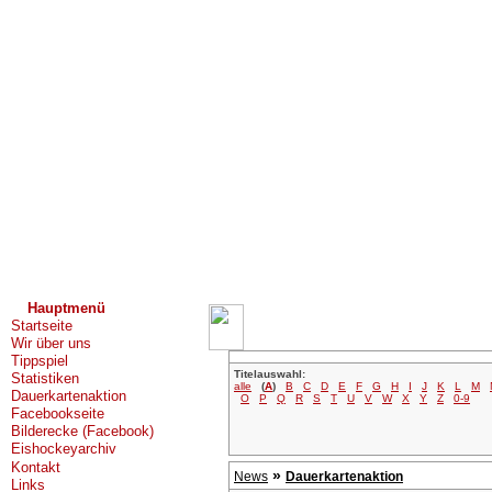
Hauptmenü
Startseite
Wir über uns
Tippspiel
Titelauswahl:
Statistiken
alle
(
A
)
B
C
D
E
F
G
H
I
J
K
L
M
Dauerkartenaktion
O
P
Q
R
S
T
U
V
W
X
Y
Z
0-9
Facebookseite
Bilderecke (Facebook)
Eishockeyarchiv
Kontakt
»
News
Dauerkartenaktion
Links