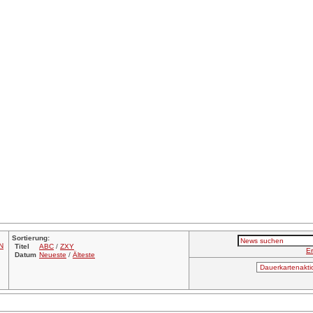
Sortierung:
N
Titel
ABC
/
ZXY
Er
Datum
Neueste
/
Älteste