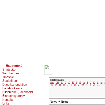
Hauptmenü
Startseite
Wir über uns
Tippspiel
Titelauswahl:
Statistiken
alle
(
A
)
B
C
D
E
F
G
H
I
J
K
L
M
Dauerkartenaktion
O
P
Q
R
S
T
U
V
W
X
Y
Z
0-9
Facebookseite
Bilderecke (Facebook)
Eishockeyarchiv
Kontakt
»
News
News
Links