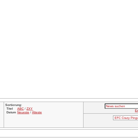
Sortierung:
Titel
ABC
/
ZXY
Er
Datum
Neueste
/
Älteste