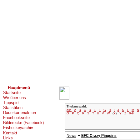
Hauptmenü
Startseite
Wir über uns
Tippspiel
Titelauswahl:
Statistiken
alle
A
B
C
D
E
F
G
H
I
J
K
L
M
N
Dauerkartenaktion
O
P
Q
R
S
T
U
V
W
(
X
)
Y
Z
0-9
Facebookseite
Bilderecke (Facebook)
Eishockeyarchiv
Kontakt
»
News
EFC Crazy Pinguins
Links