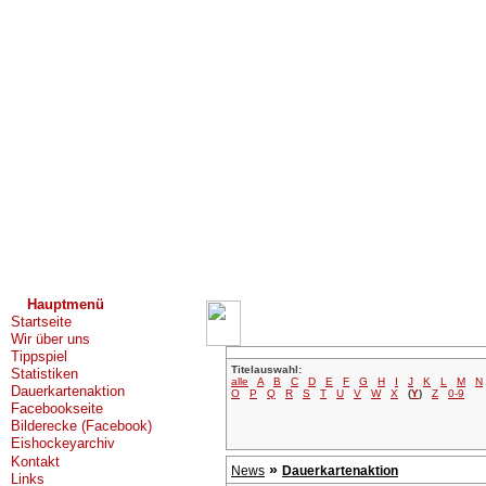
Hauptmenü
Startseite
Wir über uns
Tippspiel
Titelauswahl:
Statistiken
alle
A
B
C
D
E
F
G
H
I
J
K
L
M
N
Dauerkartenaktion
O
P
Q
R
S
T
U
V
W
X
(
Y
)
Z
0-9
Facebookseite
Bilderecke (Facebook)
Eishockeyarchiv
Kontakt
»
News
Dauerkartenaktion
Links