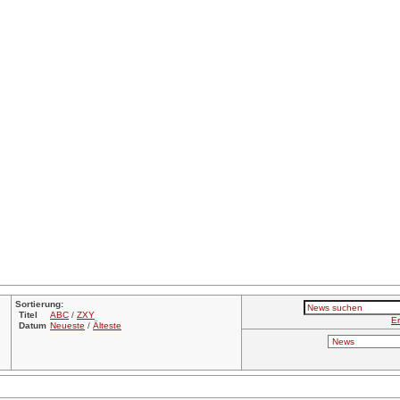
Sortierung:
Titel
ABC
/
ZXY
Er
Datum
Neueste
/
Älteste