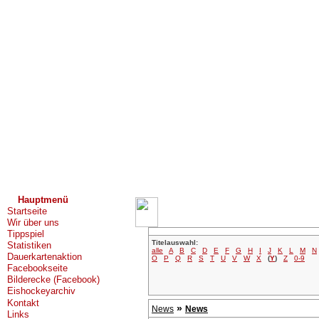
Hauptmenü
Startseite
Wir über uns
Tippspiel
Titelauswahl:
Statistiken
alle
A
B
C
D
E
F
G
H
I
J
K
L
M
N
Dauerkartenaktion
O
P
Q
R
S
T
U
V
W
X
(
Y
)
Z
0-9
Facebookseite
Bilderecke (Facebook)
Eishockeyarchiv
Kontakt
»
News
News
Links