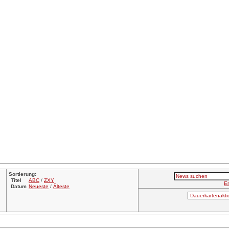
Sortierung:
Titel
ABC
/
ZXY
Er
Datum
Neueste
/
Älteste