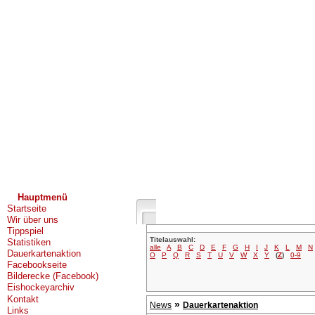
Hauptmenü
Startseite
Wir über uns
Tippspiel
Titelauswahl:
Statistiken
alle
A
B
C
D
E
F
G
H
I
J
K
L
M
N
Dauerkartenaktion
O
P
Q
R
S
T
U
V
W
X
Y
(
Z
)
0-9
Facebookseite
Bilderecke (Facebook)
Eishockeyarchiv
Kontakt
»
News
Dauerkartenaktion
Links